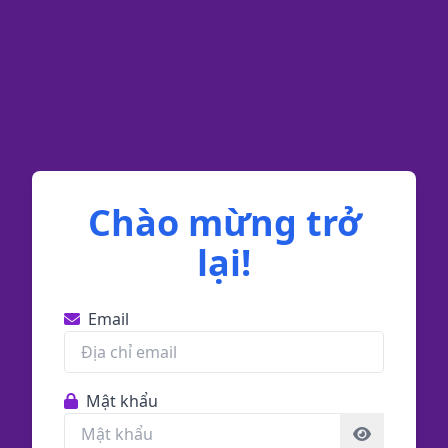
Chào mừng trở
lại!
Email
Mật khẩu