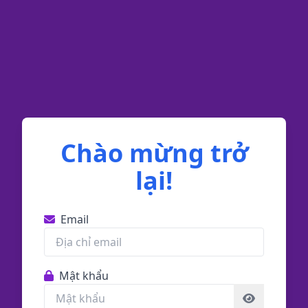
Chào mừng trở
lại!
Email
Mật khẩu